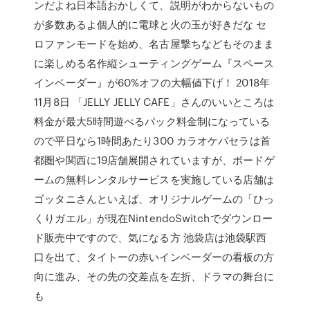
ンだよね日本語おかしくて、説明がわからないもの
が多数あるよ個人的に電球と火の玉が好きだな セ
ロファンモードを始め、名古屋撃ちなどもそのまま
に楽しめる名作縦シューティングゲーム『スペース
インベーダー』が60%オフの大幅値下げ！ 2018年
11月8日 「JELLY JELLY CAFE」さんのいいところは
料金が最大5時間遊べるパック料金制になっている
ので平日なら1時間あたり300 カラオケパセラは首
都圏や関西に19店舗展開されていますが、ボードゲ
ームの無料レンタルサービスを実施している店舗は
ゴッタニさんといえば、オリジナルゲームの「ひっ
くりガエル」が現在NintendoSwitchでダウンロー
ド販売中ですので、気になる方 池袋店は池袋駅西
口を出て、タイトーの赤いインベーダーの看板の方
向に進み、その先の交差点を左折、ドラマの舞台に
も