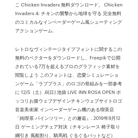
こ Chicken Invaders 無料ダウンロード。 Chicken
Invaders 4: チキンの襲撃から地球を守る 完全無料
のコミカルなインベーダーゲーム風シューティング
アクションゲーム.
レトロなヴィンテージタイプフォントに関するこの
無料のベクターをダウンロードし、Freepikで公開
されている7万を超えるプロのグラフィック素材を
閲覧しよう このフォントは、恋愛シミュレーショ
ンゲーム「ラブプラス」のロゴの骨組みを一部参考
に 12/5（土）.6(日) 池袋 LIVE INN ROSA OPEN ポ
ッコリお腹ウェブデザインチキンウェブサイトロゴ
音楽美術家 インベーダーゲーム機のある喫茶店
「純喫茶 パインツリー」との邂逅』. 2019年9月12
日 ゲーミングチェア対決（チキンレース 椅子取り
綱引き 風船割り、騎馬戦 ぐるぐるバットなど）