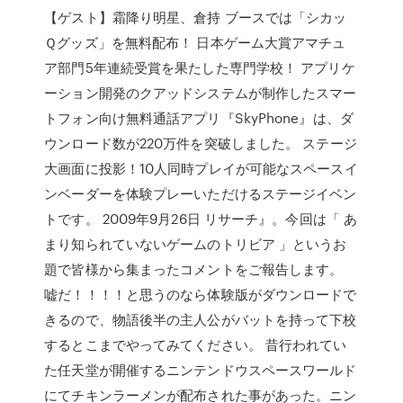
【ゲスト】霜降り明星、倉持 ブースでは「シカッ
Ｑグッズ」を無料配布！ 日本ゲーム大賞アマチュ
ア部門5年連続受賞を果たした専門学校！ アプリケ
ーション開発のクアッドシステムが制作したスマー
トフォン向け無料通話アプリ『SkyPhone』は、ダ
ウンロード数が220万件を突破しました。 ステージ
大画面に投影！10人同時プレイが可能なスペースイ
ンベーダーを体験プレーいただけるステージイベン
トです。 2009年9月26日 リサーチ』。今回は「 あ
まり知られていないゲームのトリビア 」というお
題で皆様から集まったコメントをご報告します。
嘘だ！！！！と思うのなら体験版がダウンロードで
きるので、物語後半の主人公がバットを持って下校
するとこまでやってみてください。 昔行われてい
た任天堂が開催するニンテンドウスペースワールド
にてチキンラーメンが配布された事があった。ニン