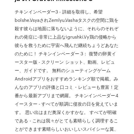
チキンインベーダー3 - 詳細を取得し、希望
bolshe.VsyaされZemlyu.Vashaタスクの空間に鶏を
殺す彼らは地面に落ちないように、それらのそれぞ
れの発症に-非常に上品なigrushki.Vy鶏の侵略から
彼らを救うために宇宙へ飛んだ継続ちょうどあなた
のために！ チキンインベーダー 3： 復讐の卵黄イ
ースター版 - スクリーン ショット、動画、レビュ
ー、ガイドです。 無料のシューティングゲーム
Androidアプリをおすすめランキング順で掲載。み
んなのアプリの評価と口コミ・レビューも豊富！定
番から最新アプリまで網羅。 チキンインベーダー4
イースター - すべてが順調に侵攻の日を覚えていま
す。 思い出はまだ奥深くかすかな。 すべてが明確
である - これは我々がとても素晴らしく調理するこ
とができます素晴らしいおいしいスパイシーな翼、