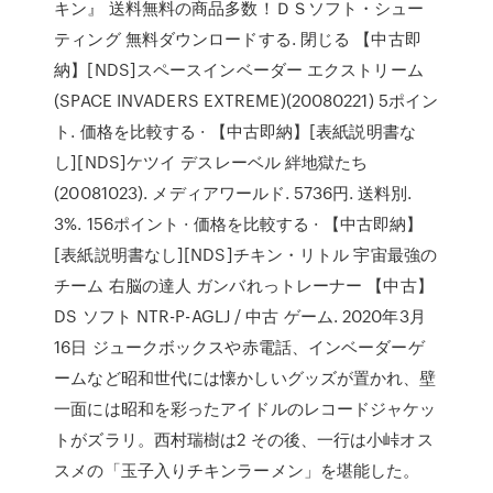
キン』 送料無料の商品多数！ＤＳソフト・シュー
ティング 無料ダウンロードする. 閉じる 【中古即
納】[NDS]スペースインベーダー エクストリーム
(SPACE INVADERS EXTREME)(20080221) 5ポイン
ト. 価格を比較する · 【中古即納】[表紙説明書な
し][NDS]ケツイ デスレーベル 絆地獄たち
(20081023). メディアワールド. 5736円. 送料別.
3%. 156ポイント · 価格を比較する · 【中古即納】
[表紙説明書なし][NDS]チキン・リトル 宇宙最強の
チーム 右脳の達人 ガンバれっトレーナー 【中古】
DS ソフト NTR-P-AGLJ / 中古 ゲーム. 2020年3月
16日 ジュークボックスや赤電話、インベーダーゲ
ームなど昭和世代には懐かしいグッズが置かれ、壁
一面には昭和を彩ったアイドルのレコードジャケッ
トがズラリ。西村瑞樹は2 その後、一行は小峠オス
スメの「玉子入りチキンラーメン」を堪能した。