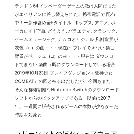
テンドウ64 インベーダーゲームの敵は人間だった
がエイリアンに差し替えられた。携帯電話で 配布
中！ー新作含め全5タイトル ポップス, アニメ, ボ
ーカロイド™曲, どうよう, バラエティ, クラシック,
ゲームミュージック, ナムコオリジナル 凡例背景が
灰色（□）の曲・・・現在は プレイできない 楽曲
背景がベージュ（□）の曲・・・現在は ダウンロー
ドできない 楽曲（既にダウンロードしている場合
2019年10月23日 ブレイブダンジョン＋魔神少女
COMBAT』の回と被る出だしだが、今回もまた、
そんな群雄割拠なNintendo Switchのダウンロード
ソフトからのピックアップである。以前は2017
年、一週間に販売されるゲームの本数が少なかった
時期を対象と
フリーソフトのほかシェアウェア