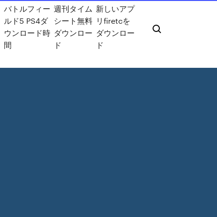
バトルフィー
週刊タイム
新しいアプ
ルド5 PS4ダ
シート無料
リfiretcを
ウンロード時
ダウンロー
ダウンロー
間
ド
ド