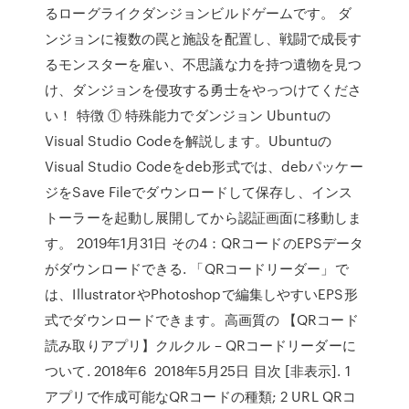
るローグライクダンジョンビルドゲームです。 ダ
ンジョンに複数の罠と施設を配置し、戦闘で成長す
るモンスターを雇い、不思議な力を持つ遺物を見つ
け、ダンジョンを侵攻する勇士をやっつけてくださ
い！ 特徴 ① 特殊能力でダンジョン Ubuntuの
Visual Studio Codeを解説します。Ubuntuの
Visual Studio Codeをdeb形式では、debパッケー
ジをSave Fileでダウンロードして保存し、インス
トーラーを起動し展開してから認証画面に移動しま
す。 2019年1月31日 その4：QRコードのEPSデータ
がダウンロードできる. 「QRコードリーダー」で
は、IllustratorやPhotoshopで編集しやすいEPS形
式でダウンロードできます。高画質の 【QRコード
読み取りアプリ】クルクル – QRコードリーダーに
ついて. 2018年6 2018年5月25日 目次 [非表示]. 1
アプリで作成可能なQRコードの種類; 2 URL QRコ