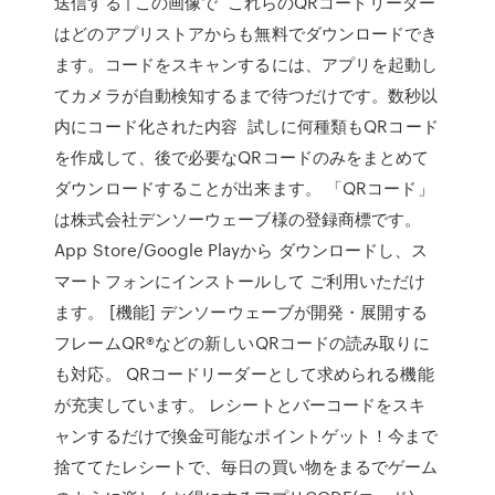
送信する | この画像で これらのQRコードリーダー
はどのアプリストアからも無料でダウンロードでき
ます。コードをスキャンするには、アプリを起動し
てカメラが自動検知するまで待つだけです。数秒以
内にコード化された内容 試しに何種類もQRコード
を作成して、後で必要なQRコードのみをまとめて
ダウンロードすることが出来ます。 「QRコード」
は株式会社デンソーウェーブ様の登録商標です。
App Store/Google Playから ダウンロードし、ス
マートフォンにインストールして ご利用いただけ
ます。 [機能] デンソーウェーブが開発・展開する
フレームQR®などの新しいQRコードの読み取りに
も対応。 QRコードリーダーとして求められる機能
が充実しています。 レシートとバーコードをスキ
ャンするだけで換金可能なポイントゲット！今まで
捨ててたレシートで、毎日の買い物をまるでゲーム