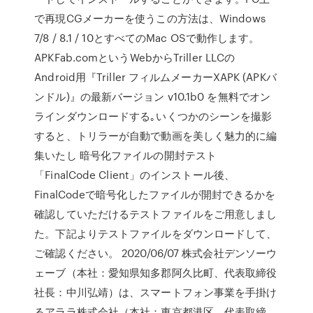
で再現CGメーカーを使うこの方法は、Windows
7/8 / 8.1 / 10とすべてのMac OSで動作します。
APKFab.comというWebからTriller LLCの
Android用『Triller フィルムメーカーXAPK (APKバ
ンドル)』の最新バージョン v10.1b0 を無料でオン
ラインダウンロードする｡いくつかのシーンを撮影
すると、トリラーが自動で動画を美しく魅力的に編
集いたし 暗号化ファイルの開封テスト
「FinalCode Client」のインストール後、
FinalCodeで暗号化したファイルが開封できるかを
確認していただけるテストファイルをご用意しまし
た。下記よりテストファイルをダウンロードして、
ご確認ください。 2020/06/07 株式会社デンソーウ
ェーブ（本社：愛知県知多郡阿久比町、代表取締役
社長：中川弘靖）は、スマートフォン事業を手掛け
るアララ株式会社（本社：東京都港区、代表取締