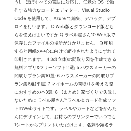
う!。 ほぼすべての言語に対応し、任意の OS で動
作する強力なコード エディター、Visual Studio
Code を使用して、Azure で編集、デバッグ、デプ
ロイを行います。 Q Web版とダウンロード版どち
らを使えばよいですか Q ラベル屋さん10 Web版で
保存したファイルの場所が分かりません。 Q 印刷
すると用紙の中心に向けて縮小されたようにずれて
印刷されます。 4 3d(立体)の間取り図を作成できる
無料アプリ&フリーソフト11選; 5 ハウスメーカーの
間取りプラン集10選; 6 ハウスメーカーの間取りプ
ラン集6選(平屋) 7 マイホームの間取りを考える際
におすすめの本3選; 8 【まとめ】家づくりで失敗し
ないために ラベル屋さん™ラベル＆カード作成ソフ
トのWebサイトです。ラベルやカードなどをかんた
んにデザインして、お持ちのプリンターでいつでも
1シートからプリントいただけます。名刺や宛名ラ