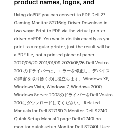
product names, logos, and
Using doPDF you can convert to PDF Dell 27
Gaming Monitor S2716dg Driver Download in
two ways: Print to PDF via the virtual printer
driver doPDF. You would do this exactly as you
print to a regular printer, just the result will be
a PDF file, not a printed piece of paper.
2020/05/20 2011/01/09 2020/05/26 Dell Vostro
200 のドライバーは、エラーを修正し、デバイス
の障害を取り除くのに役立ちます。Windows XP,
Windows Vista, Windows 7, Windows 2000,
Windows Server 2003のドライバーをDell Vostro
200にダウンロードしてください。 Related
Manuals for Dell S2716DG Monitor Dell S2740L
Quick Setup Manual 1 page Dell s2740l pc
monitor quick setup Monitor Dell S2740L User