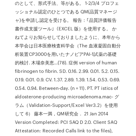
のとして、形式手法、等がある。 1-2/3/4 プロフェ
ッショナル認定のひとつである QM(品質マネージ
ャ)を申請し認定を受ける。 報告：｢品質評価報告
書作成支援ツール｣（EXCEL 版）を使用する。 か
ねてよりお知らせしておりましたように、本年から
本学会は日本医療検査科学会（The 血液凝固自動分
析装置CP3000を用いたナノピアPAI-1試薬の基礎
的検討. 木場奈美恵…(78). 症例 version of human
fibrinogen to fibrin. SD. 0.16. 2.99. 0.01. 5.2. 0.15.
0.19. 0.01. 0.9. CV. 1.37. 2.89. 1.39. 1.54. 0.53. 0.69.
0.54. 0.94. Between-day. (n = 11). PT. PT istics of
aldosterone-producing microadenoma.mac- グ
ラム（Validation-Support/Excel Ver3.2）を使用
して 6） 藤本一満，QM研究会． 21 Jan 2014
Version Completed: PCI SAQ D 2.0. Client SAQ
Attestation: Recorded Calls link to the files),