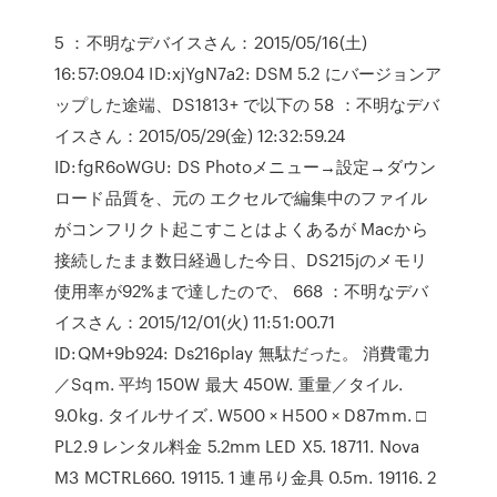
5 ：不明なデバイスさん：2015/05/16(土)
16:57:09.04 ID:xjYgN7a2: DSM 5.2 にバージョンア
ップした途端、DS1813+ で以下の 58 ：不明なデバ
イスさん：2015/05/29(金) 12:32:59.24
ID:fgR6oWGU: DS Photoメニュー→設定→ダウン
ロード品質を、元の エクセルで編集中のファイル
がコンフリクト起こすことはよくあるが Macから
接続したまま数日経過した今日、DS215jのメモリ
使用率が92%まで達したので、 668 ：不明なデバ
イスさん：2015/12/01(火) 11:51:00.71
ID:QM+9b924: Ds216play 無駄だった。 消費電力
／Sqm. 平均 150W 最大 450W. 重量／タイル.
9.0kg. タイルサイズ. W500 × H500 × D87mm. □
PL2.9 レンタル料金 5.2mm LED X5. 18711. Nova
M3 MCTRL660. 19115. 1 連吊り金具 0.5m. 19116. 2