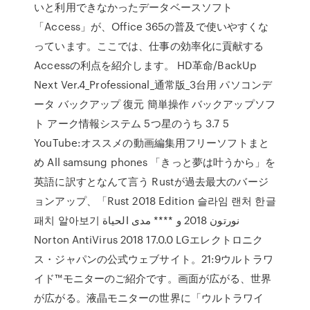
いと利用できなかったデータベースソフト
「Access」が、Office 365の普及で使いやすくな
っています。ここでは、仕事の効率化に貢献する
Accessの利点を紹介します。 HD革命/BackUp
Next Ver.4_Professional_通常版_3台用 パソコンデ
ータ バックアップ 復元 簡単操作 バックアップソフ
ト アーク情報システム 5つ星のうち 3.7 5
YouTube:オススメの動画編集用フリーソフトまと
め All samsung phones 「きっと夢は叶うから」を
英語に訳すとなんて言う Rustが過去最大のバージ
ョンアップ、「Rust 2018 Edition 슬라임 랜처 한글
패치 알아보기 نورتون 2018 و **** مدى الحياة
Norton AntiVirus 2018 17.0.0 LGエレクトロニク
ス・ジャパンの公式ウェブサイト。21:9ウルトラワ
イド™モニターのご紹介です。画面が広がる、世界
が広がる。液晶モニターの世界に「ウルトラワイ