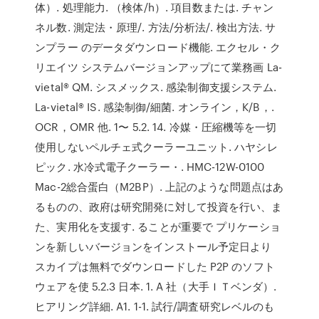
体）. 処理能力. （検体/h）. 項目数または. チャン
ネル数. 測定法・原理/. 方法/分析法/. 検出方法. サ
ンプラー のデータダウンロード機能. エクセル・ク
リエイツ システムバージョンアップにて業務画 La-
vietal® QM. シスメックス. 感染制御支援システム.
La-vietal® IS. 感染制御/細菌. オンライン，K/B，.
OCR，OMR 他. 1〜 5.2. 14. 冷媒・圧縮機等を一切
使用しないペルチェ式クーラーユニット. ハヤシレ
ピック. 水冷式電子クーラー・. HMC-12W-0100
Mac-2総合蛋白（M2BP）. 上記のような問題点はあ
るものの、政府は研究開発に対して投資を行い、ま
た、実用化を支援す. ることが重要で プリケーショ
ンを新しいバージョンをインストール予定日より
スカイプは無料でダウンロードした P2P のソフト
ウェアを使 5.2.3 日本. 1. A 社（大手ＩＴベンダ）.
ヒアリング詳細. A1. 1-1. 試行/調査研究レベルのも