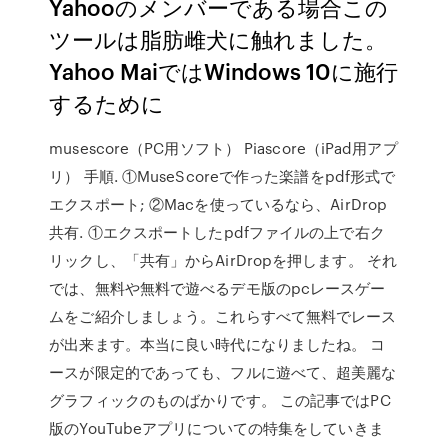
Yahooのメンバーである場合この
ツールは脂肪雌犬に触れました。
Yahoo MaiではWindows 10に施行
するために
musescore（PC用ソフト） Piascore（iPad用アプ
リ） 手順. ①MuseScoreで作った楽譜をpdf形式で
エクスポート; ②Macを使っているなら、AirDrop
共有. ①エクスポートしたpdfファイルの上で右ク
リックし、「共有」からAirDropを押します。 それ
では、無料や無料で遊べるデモ版のpcレースゲー
ムをご紹介しましょう。これらすべて無料でレース
が出来ます。本当に良い時代になりましたね。 コ
ースが限定的であっても、フルに遊べて、超美麗な
グラフィックのものばかりです。 この記事ではPC
版のYouTubeアプリについての特集をしていきま