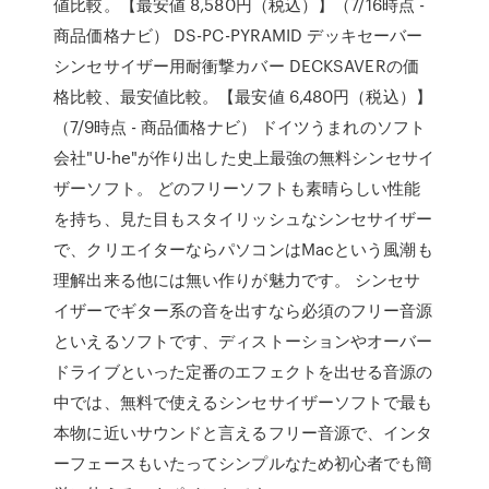
値比較。【最安値 8,580円（税込）】（7/16時点 -
商品価格ナビ） DS-PC-PYRAMID デッキセーバー
シンセサイザー用耐衝撃カバー DECKSAVERの価
格比較、最安値比較。【最安値 6,480円（税込）】
（7/9時点 - 商品価格ナビ） ドイツうまれのソフト
会社"U-he"が作り出した史上最強の無料シンセサイ
ザーソフト。 どのフリーソフトも素晴らしい性能
を持ち、見た目もスタイリッシュなシンセサイザー
で、クリエイターならパソコンはMacという風潮も
理解出来る他には無い作りが魅力です。 シンセサ
イザーでギター系の音を出すなら必須のフリー音源
といえるソフトです、ディストーションやオーバー
ドライブといった定番のエフェクトを出せる音源の
中では、無料で使えるシンセサイザーソフトで最も
本物に近いサウンドと言えるフリー音源で、インタ
ーフェースもいたってシンプルなため初心者でも簡