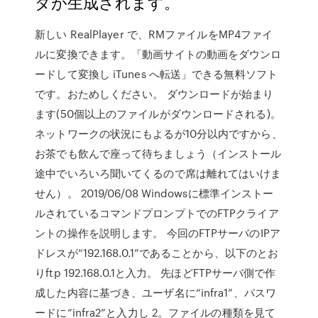
ダが生成されます。
新しい RealPlayer で、RMファイルをMP4ファイ
ルに変換できます。「動画サイトの動画をダウンロ
ードして変換し iTunes へ転送」できる無料ソフト
です。おためしください。 ダウンロードが始まり
ます(50個以上のファイルがダウンロードされる)。
ネットワークの状況にもよるが10分以内ですから、
お茶でも飲んで座って待ちましょう（インストール
途中でいろいろ聞いてくるので席は離れてはいけま
せん）。 2019/06/08 Windowsに標準インストー
ルされているコマンドプロンプトでのFTPクライア
ントの操作を説明します。 今回のFTPサーバのIPア
ドレスが“192.168.0.1”であることから、以下のとお
りftp 192.168.0.1と入力。 先ほどFTPサーバ側で作
成した内容に基づき、ユーザ名に“infra1”、パスワ
ードに“infra2”と入力し 2。ファイルの種類を見て