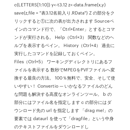
c(LETTERS[1:10]) y<-t3.12 z<-data.frame(x,y)
save(z,file = "表3.12名前入り.RData") Z の部分をク
リックすると①に次の表が出力されます Sourceペ
インのコマンド行で、「Ctrl+Enter」とするとコマ
ンドが実行される。 Help（Ctrl+3） 関数などのヘ
ルプを表示するペイン。 History（Ctrl+4） 過去に
実行したコマンドを記録しておくペイン。
Files（Ctrl+5） ワーキングディレクトリにあるフ
ァイルを表示する 数秒でMPEGをPVFファイルへ変
換する最良の方法。 100％無料で、安全、そして使
いやすい！ Convertio — いかなるファイルのどん
な問題も解決する高度なオンラインツール。 b の
部分にはファイル名を指定します c の部分にはダ
ウンロード先の url を指定します 「drag me!」の
要素では dataurl を使って「dragfile」という中身
のテキストファイルをダウンロードし