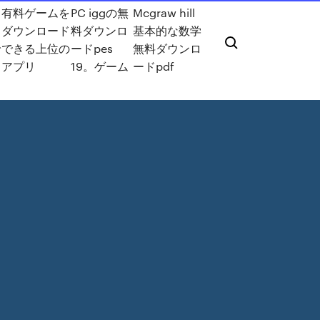
を
有料ゲームを
PC iggの無
Mcgraw hill
ン
ダウンロード
料ダウンロ
基本的な数学
で
できる上位の
ードpes
無料ダウンロ
アプリ
19。ゲーム
ードpdf