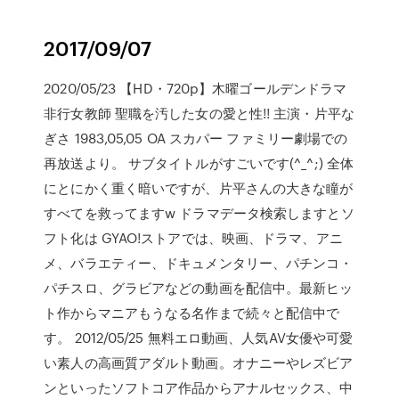
2017/09/07
2020/05/23 【HD・720p】木曜ゴールデンドラマ
非行女教師 聖職を汚した女の愛と性!! 主演・片平な
ぎさ 1983,05,05 OA スカパー ファミリー劇場での
再放送より。 サブタイトルがすごいです(^_^;) 全体
にとにかく重く暗いですが、片平さんの大きな瞳が
すべてを救ってますw ドラマデータ検索しますとソ
フト化は GYAO!ストアでは、映画、ドラマ、アニ
メ、バラエティー、ドキュメンタリー、パチンコ・
パチスロ、グラビアなどの動画を配信中。最新ヒッ
ト作からマニアもうなる名作まで続々と配信中で
す。 2012/05/25 無料エロ動画、人気AV女優や可愛
い素人の高画質アダルト動画。オナニーやレズビア
ンといったソフトコア作品からアナルセックス、中