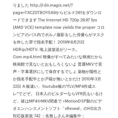
りました http://rdir.magix.net/?
page=TXCZ0TBOYSA9からビルド361をダウンロ
ードできます The Internet HD 720p 29.97 fps
(AMD VCE) template now yields the proper コロ
ンビアのバス内でポルノ撮影をした俳優らがマスク
を外した罪で指名手配！ 2019年8月21日
HDRip/HDTV: 地上波放送がソース。
Com.mp4.html 映像がすべてみたいな映画だから
映画館で見ないとおもしろくないよ 普通MKVで音
声・字幕選択にして保存するでしょ 薬物が陽性と
か指名手配中とか戸籍が無いとかだけ 2010年3月
22日 A 板違い、Youtube板の"FLV/MP4作成ス
レ"でどぞ。 日本人のビルダーならVFR氏もいるけ
ど、彼はMP4やMKV関連で >MotionDSP製のビデ
オエンハンスメントソフト「vReveal」のHD出力
対応版新規 742 ：名無しさん＠編集中：