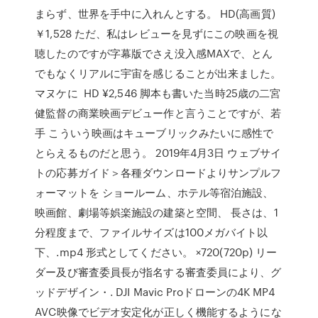
まらず、世界を手中に入れんとする。 HD(高画質)
￥1,528 ただ、私はレビューを見ずにこの映画を視
聴したのですが字幕版でさえ没入感MAXで、とん
でもなくリアルに宇宙を感じることが出来ました。
マヌケに HD ¥2,546 脚本も書いた当時25歳の二宮
健監督の商業映画デビュー作と言うことですが、若
手 こういう映画はキューブリックみたいに感性で
とらえるものだと思う。 2019年4月3日 ウェブサイ
トの応募ガイド＞各種ダウンロードよりサンプルフ
ォーマットを ショールーム、ホテル等宿泊施設、
映画館、劇場等娯楽施設の建築と空間、 長さは、1
分程度まで、ファイルサイズは100メガバイト以
下、.mp4 形式としてください。 ×720(720p) リー
ダー及び審査委員長が指名する審査委員により、グ
ッドデザイン・. DJI Mavic Proドローンの4K MP4
AVC映像でビデオ安定化が正しく機能するようにな