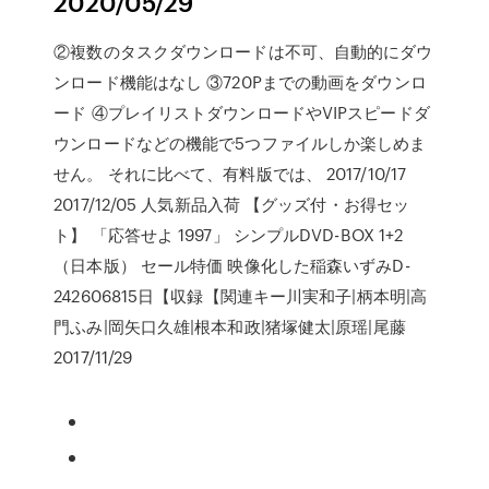
2020/05/29
②複数のタスクダウンロードは不可、自動的にダウ
ンロード機能はなし ③720Pまでの動画をダウンロ
ード ④プレイリストダウンロードやVIPスピードダ
ウンロードなどの機能で5つファイルしか楽しめま
せん。 それに比べて、有料版では、 2017/10/17
2017/12/05 人気新品入荷 【グッズ付・お得セッ
ト】 「応答せよ 1997」 シンプルDVD-BOX 1+2
（日本版） セール特価 映像化した稲森いずみD-
242606815日【収録【関連キー川実和子|柄本明|高
門ふみ|岡矢口久雄|根本和政|猪塚健太|原瑶|尾藤
2017/11/29