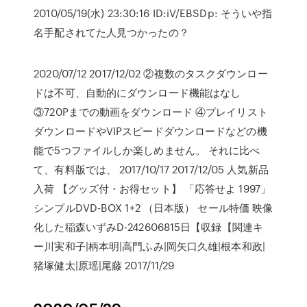
2010/05/19(水) 23:30:16 ID:iV/EBSDp: そういや指
名手配されてた人見つかったの？
2020/07/12 2017/12/02 ②複数のタスクダウンロー
ドは不可、自動的にダウンロード機能はなし
③720Pまでの動画をダウンロード ④プレイリスト
ダウンロードやVIPスピードダウンロードなどの機
能で5つファイルしか楽しめません。 それに比べ
て、有料版では、 2017/10/17 2017/12/05 人気新品
入荷 【グッズ付・お得セット】 「応答せよ 1997」
シンプルDVD-BOX 1+2 （日本版） セール特価 映像
化した稲森いずみD-242606815日【収録【関連キ
ー川実和子|柄本明|高門ふみ|岡矢口久雄|根本和政|
猪塚健太|原瑶|尾藤 2017/11/29