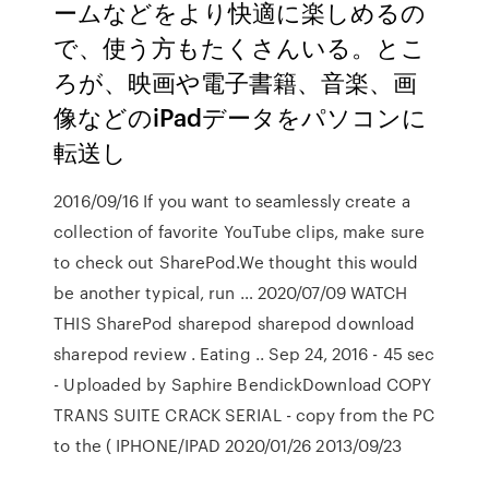
ームなどをより快適に楽しめるの
で、使う方もたくさんいる。とこ
ろが、映画や電子書籍、音楽、画
像などのiPadデータをパソコンに
転送し
2016/09/16 If you want to seamlessly create a
collection of favorite YouTube clips, make sure
to check out SharePod.We thought this would
be another typical, run … 2020/07/09 WATCH
THIS SharePod sharepod sharepod download
sharepod review . Eating .. Sep 24, 2016 - 45 sec
- Uploaded by Saphire BendickDownload COPY
TRANS SUITE CRACK SERIAL - copy from the PC
to the ( IPHONE/IPAD 2020/01/26 2013/09/23