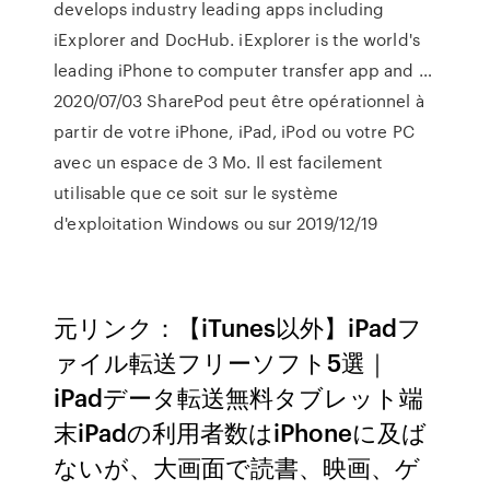
develops industry leading apps including
iExplorer and DocHub. iExplorer is the world's
leading iPhone to computer transfer app and …
2020/07/03 SharePod peut être opérationnel à
partir de votre iPhone, iPad, iPod ou votre PC
avec un espace de 3 Mo. Il est facilement
utilisable que ce soit sur le système
d'exploitation Windows ou sur 2019/12/19
元リンク：【iTunes以外】iPadフ
ァイル転送フリーソフト5選｜
iPadデータ転送無料タブレット端
末iPadの利用者数はiPhoneに及ば
ないが、大画面で読書、映画、ゲ